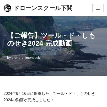
ドローンスクール下関
コ
ン
テ
ン
【ご報告】ツール・ド・しも
ツ
のせき2024 完成動画
へ
ス
by
drone-shimonoseki
キ
ッ
プ
2024年6月16日に撮影した、ツール・ド・しものせき
2024の動画が完成しました！