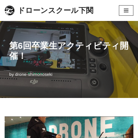
ドローンスクール下関
コ
ン
テ
ン
第6回卒業生アクティビティ開
ツ
催！
へ
ス
by
drone-shimonoseki
キ
ッ
プ