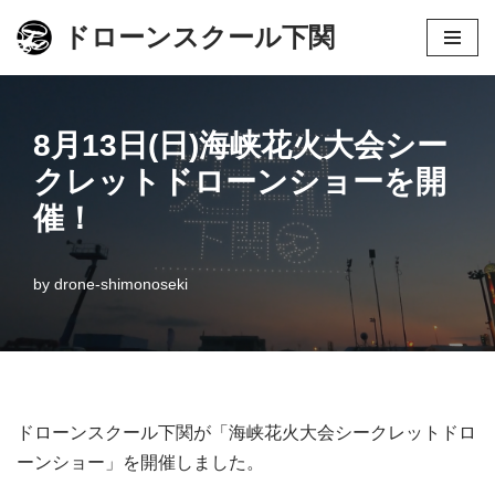
ドローンスクール下関
コ
ン
テ
8月13日(日)海峡花火大会シー
ン
クレットドローンショーを開
ツ
へ
催！
ス
キ
by
drone-shimonoseki
ッ
プ
ドローンスクール下関が「海峡花火大会シークレットドロ
ーンショー」を開催しました。