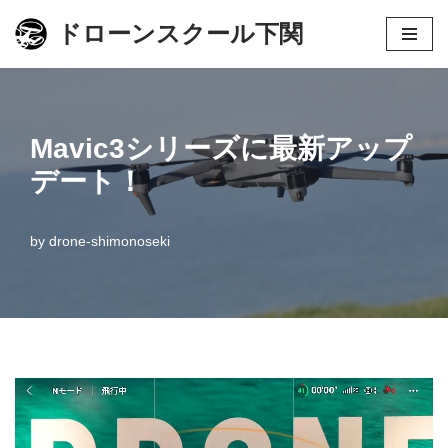
ドローンスクール下関
コ
ン
テ
ン
Mavic3シリーズに最新アップ
ツ
デート！
へ
ス
by
drone-shimonoseki
キ
ッ
プ