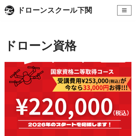
ドローンスクール下関
コ
ン
テ
ン
ドローン資格
ツ
へ
ス
キ
ッ
プ