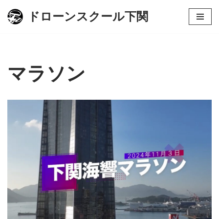
ドローンスクール下関
コ
ン
テ
ン
マラソン
ツ
へ
ス
キ
ッ
プ