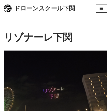
ドローンスクール下関
コ
ン
テ
ン
リゾナーレ下関
ツ
へ
ス
キ
ッ
プ