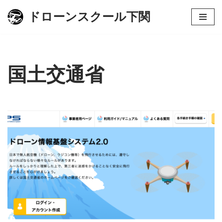
ドローンスクール下関
コ
ン
テ
ン
国土交通省
ツ
へ
ス
キ
ッ
プ