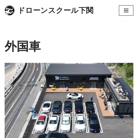
ドローンスクール下関
コ
ン
テ
ン
外国車
ツ
へ
ス
キ
ッ
プ