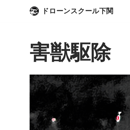
ドローンスクール下関
コ
ン
テ
ン
害獣駆除
ツ
へ
ス
キ
ッ
プ