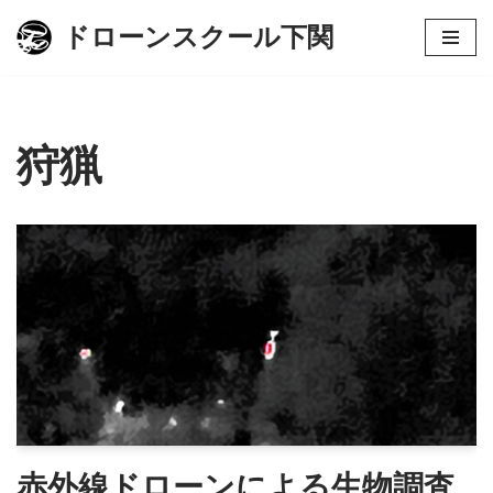
ドローンスクール下関
コ
ン
テ
ン
狩猟
ツ
へ
ス
キ
ッ
プ
赤外線ドローンによる生物調査