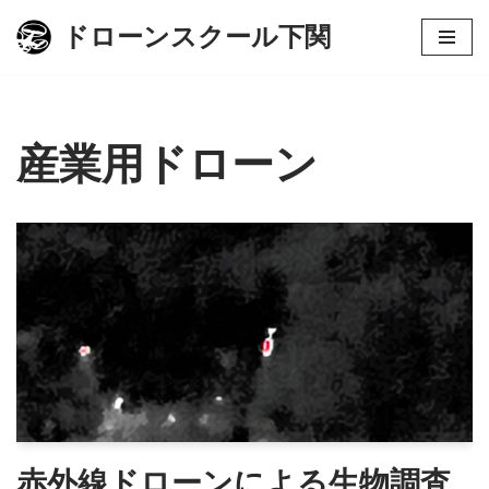
ドローンスクール下関
コ
ン
テ
ン
産業用ドローン
ツ
へ
ス
キ
ッ
プ
赤外線ドローンによる生物調査