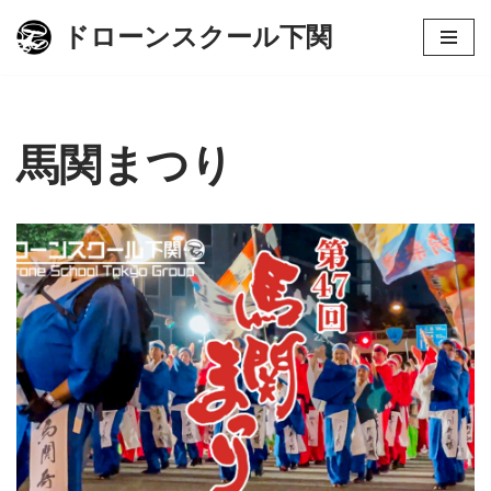
ドローンスクール下関
コ
ン
テ
ン
馬関まつり
ツ
へ
ス
キ
ッ
プ