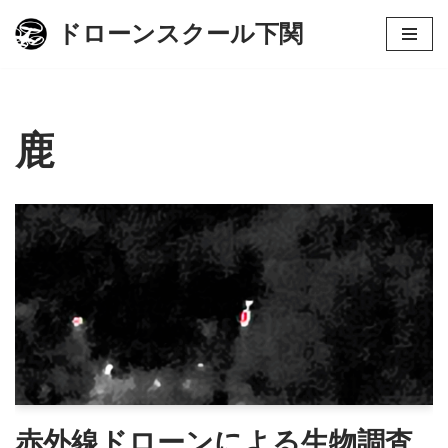
ドローンスクール下関
コ
ン
テ
ン
鹿
ツ
へ
ス
キ
ッ
プ
赤外線ドローンによる生物調査